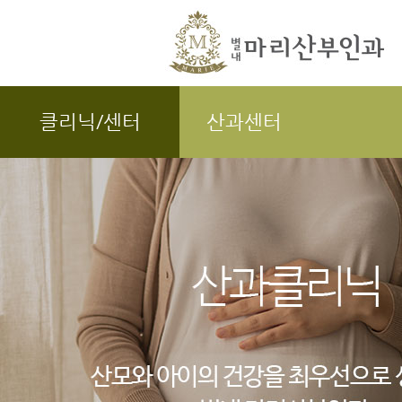
클리닉/센터
산과센터